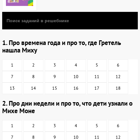
1. Про времена года и про то, где Гретель
нашла Миху
1
2
3
4
5
6
7
8
9
10
11
12
13
14
15
16
17
18
2. Про дни недели и про то, что дети узнали о
Михе Моне
1
2
3
4
5
6
7
8
9
10
11
12