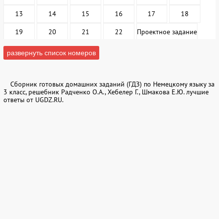
13
14
15
16
17
18
19
20
21
22
Проектное задание
развернуть список номеров
3. Про то, какими разными бывают люди, и про
то, какую одежду любит носить Миха Мон
Сборник готовых домашних заданий (ГДЗ) по Немецкому языку за
1
2
3
4
5
6
3 класс, решебник Радченко О.А., Хебелер Г., Шмакова Е.Ю. лучшие
ответы от UGDZ.RU.
7
8
9
10
11
12
13
14
15
16
17
18
19
20
21
22
23
4. Про то, что ещё можно найти на чердаке и
как трудно подобрать одежду
1
2
3
4
5
6