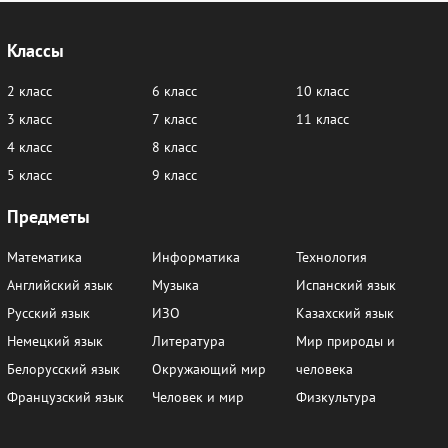
7
8
9
10
11
12
13
14
15
16
17
18
Классы
19
20
21
22
23
24
2 класс
6 класс
10 класс
3 класс
7 класс
11 класс
5. Про лучший способ борьбы с пылью и про
то, что нужно на кухне
4 класс
8 класс
5 класс
9 класс
1
2
3
4
5
6
Предметы
7
8
9
10
11
12
Математика
Информатика
Технология
13
14
15
16
17
18
Английский язык
Музыка
Испанский язык
19
20
21
22
23
Русский язык
ИЗО
Казахский язык
Немецкий язык
Литература
Мир природы и
6. Про то, куда Миха отправился с детьми, и
Белорусский язык
Окружающий мир
человека
про то, какими бывают учителя
Французский язык
Человек и мир
Физкультура
1
2
3
4
5
6