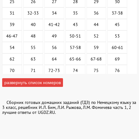
25
26
27
28
29
30
31
32-33
34
35
36
37-38
39
40
41-42
43
44
45
46-47
48
49
50-51
52
53
54
55
56
57-58
59
60-61
62
63
64
65-66
67-68
69
70
71
72-73
74
75
76
77
78
79
80-82
83
84
развернуть список номеров
85
86
87
88
89-90
91-92
Сборник готовых домашних заданий (ГДЗ) по Немецкому языку за
93
94
95
96
97-98
99
3 класс, решебник И.Л. Бим, Л.И. Рыжова, Л.М. Фомичева часть 1, 2
лучшие ответы от UGDZ.RU.
100
101
102
103
104
105-106
107
108
109
110
111
112-113