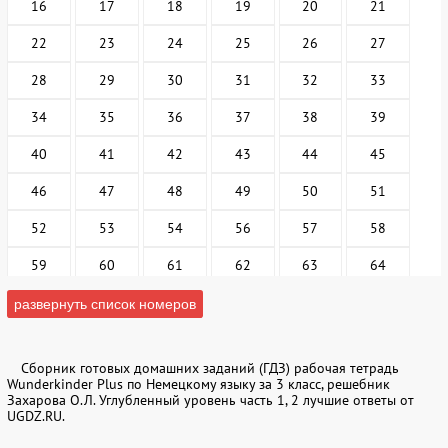
16
17
18
19
20
21
22
23
24
25
26
27
28
29
30
31
32
33
34
35
36
37
38
39
40
41
42
43
44
45
46
47
48
49
50
51
52
53
54
56
57
58
59
60
61
62
63
64
65
66
67
68
69
70
развернуть список номеров
71
72
73
74
75
76
Сборник готовых домашних заданий (ГДЗ) рабочая тетрадь
77
78
79
80
81
82
Wunderkinder Plus по Немецкому языку за 3 класс, решебник
Захарова О.Л. Углубленный уровень часть 1, 2 лучшие ответы от
83
84
85
86
87
88
UGDZ.RU.