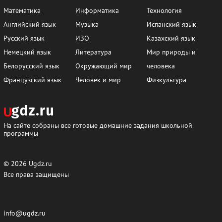
62
63
64
65
66
67
Математика
Информатика
Технология
Английский язык
Музыка
Испанский язык
68
69
70
71
72
73
Русский язык
ИЗО
Казахский язык
74
75
76
77
78
79
Немецкий язык
Литература
Мир природы и
80
81
82
83
84
85
Белорусский язык
Окружающий мир
человека
Французский язык
Человек и мир
Физкультура
86
87
88
89
90
91
92
93
94
95
96
97
На сайте собраны все готовые домашние задания школьной
программы
© 2026
Ugdz.ru
Все права защищены
info@ugdz.ru