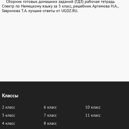
Сборник готовых домашних заданий (ГДЗ) рабочая тетрадь
Спектр по Немецкому языку за 3 класс, решебник Артемова Н.А.,
Гаврилова Т.А. лучшие ответы от UGDZ.RU.
Классы
2 класс
6 класс
10 класс
3 класс
7 класс
11 класс
4 класс
8 класс