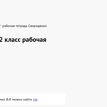
рабочая тетрадь Свириденко
2 класс рабочая
денко В.И можно найти
тут
.