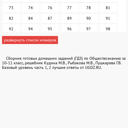
73
74
76
77
78
81
82
84
87
89
90
91
92
94
95
96
97
98
99
100
101
102
106
107
развернуть список номеров
108
110
113
114
115
116
Сборник готовых домашних заданий (ГДЗ) по Обществознанию за
118
120
121
122
123
124
10‐11 класс, решебник Кудина М.В., Рыбакова М.В., Пушкарева Г.В.
Базовый уровень часть 1, 2 лучшие ответы от UGDZ.RU.
125
126
127
129
130
131
132
134
135
137
138
139
140
141
146
148
149
150
152
154
155
156
157
158
160
162
163
165
166
167
169
171
172
173
174
175