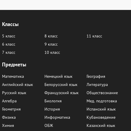
176
177
178
180
181
182
184
185
186
188
189
190
Классы
191
192
193
195
196
197
5 класс
8 класс
11 класс
198
200
202
203
204
207
6 класс
9 класс
209
210
214
216
217
218
7 класс
10 класс
220
222
223
224
225
226
Предметы
227
230
231
232
233
234
Математика
Немецкий язык
География
235
237
238
239
240
241
Английский язык
Белорусский язык
Литература
Русский язык
Французский язык
Обществознание
243
244
246
249
250
251
Алгебра
Биология
Мед. подготовка
252
253
254
255
256
257
Геометрия
История
Испанский язык
258
260
264
265
267
268
Физика
Информатика
Кубановедение
Химия
ОБЖ
Казахский язык
270
272
273
274
275
276