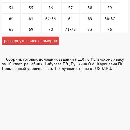
54
55
56
57
58
59
60
61
62-63
64
65
66-67
68
69
70
71-72
73
76
77
78
79
80
81
82
развернуть список номеров
83
84
85-86
87
88
89
Сборник готовых домашних заданий (ГДЗ) по Испанскому языку
90
91
92
93-94
95
96
за 10 класс, решебник Цыбулева Т.Э., Пушкина О.А., Карпиевич Г.К.
Повышенный уровень часть 1, 2 лучшие ответы от UGDZ.RU.
97
98
99
100-101
102
103
104
105
106
107
108
109
110
111
112
113
114
115
116
117
118
119-120
121
122-124
125
126
Часть 2. Страницы