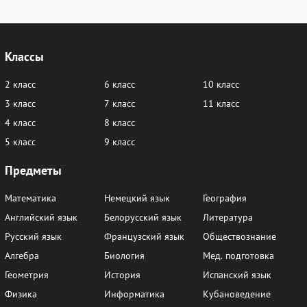
4
5-6
7-8
9
10
11-12
Классы
13
14-16
17
18-20
21-22
23
24
25-26
27
28
29
30
2 класс
6 класс
10 класс
3 класс
7 класс
11 класс
31
32
35
36-38
39-41
42
4 класс
8 класс
43
44-45
46
47
48
49
5 класс
9 класс
50
51-52
53
54
55
56
Предметы
57-58
59-60
61
62-63
64
65
Математика
Немецкий язык
География
66-67
68
69-70
71
72
74-75
Английский язык
Белорусский язык
Литература
76
77
78
79
80
81
Русский язык
Французский язык
Обществознание
Алгебра
Биология
Мед. подготовка
82-83
84
85
86-87
88
89
Геометрия
История
Испанский язык
90-91
92
93
94-95
96
97
Физика
Информатика
Кубановедение