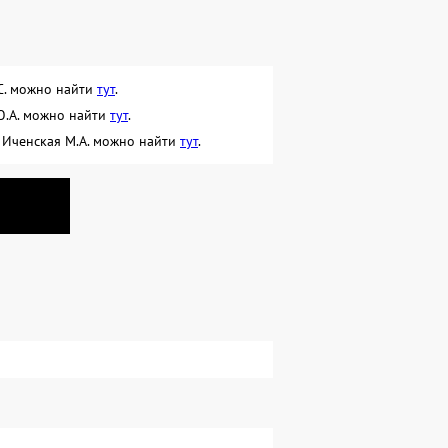
.С. можно найти
тут
.
 Ю.А. можно найти
тут
.
с Иченская М.А. можно найти
тут
.