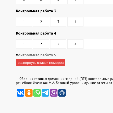
Контрольная работа 3
1
2
3
4
Контрольная работа 4
1
2
3
4
Контрольная работа 5
развернуть список номеров
1
2
3
4
Итоговый зачет
Сборник готовых домашних заданий (ГДЗ) контрольные ра
решебник Иченская М.А. Базовый уровень лучшие ответы от
1
2
3
4
5
6
10
11
12
13
14
15
19
20
21
22
23
24