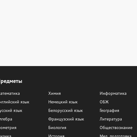
Предметы
атематика
Химия
Информатика
нглийский язык
Немецкий язык
ОБЖ
усский язык
Белорусский язык
География
лгебра
Французский язык
Литература
еометрия
Биология
Обществознание
изика
История
Мед. подготовка