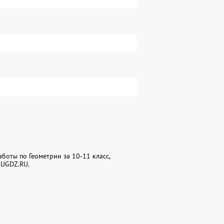
боты по Геометрии за 10‐11 класс,
 UGDZ.RU.
7
8
9
16
17
18