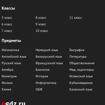
2.37
2.38
2.39
2.40
2.41
2.42
Классы
2.43
2.44
2.45
2.46
2.47
2.48
5 класс
8 класс
11 класс
2.49
2.50
6 класс
9 класс
7 класс
10 класс
Параграф 3
Предметы
3.1
3.2
3.3
3.4
3.5
3.6
Математика
Немецкий язык
География
3.7
3.8
3.9
3.10
3.11
3.12
Английский язык
Белорусский язык
Литература
3.13
3.14
3.15
3.16
3.17
3.18
Русский язык
Французский язык
Обществознание
3.19
3.20
3.21
3.22
3.23
3.24
Алгебра
Биология
Мед. подготовка
Геометрия
История
Испанский язык
3.25
3.26
3.27
Физика
Информатика
Кубановедение
Параграф 4
Химия
ОБЖ
Казахский язык
4.1
4.2
4.3
4.4
4.5
4.6