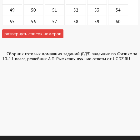
49
50
51
52
53
54
55
56
57
58
59
60
61
62
63
64
65
66
развернуть список номеров
67
68
69
70
71
72
Сборник готовых домашних заданий (ГДЗ) задачник по Физике за
73
74
75
76
77
78
10‐11 класс, решебник А.П. Рымкевич лучшие ответы от UGDZ.RU.
79
80
81
82
83
84
85
86
87
88
89
90
91
92
93
94
95
96
97
98
99
100
101
102
103
104
105
106
107
108
109
110
111
112
113
114
115
116
117
118
119
120