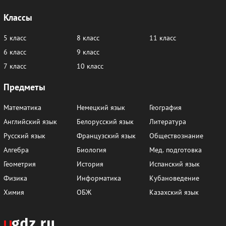
121
122
123
124
125
126
Классы
127
128
129
130
131
132
5 класс
8 класс
11 класс
133
134
135
136
137
138
6 класс
9 класс
7 класс
10 класс
139
140
141
142
143
144
Предметы
145
146
147
148
149
150
Математика
Немецкий язык
География
151
152
153
154
155
156
Английский язык
Белорусский язык
Литература
157
158
159
160
161
162
Русский язык
Французский язык
Обществознание
163
164
165
166
167
168
Алгебра
Биология
Мед. подготовка
169
170
171
172
173
174
Геометрия
История
Испанский язык
Физика
Информатика
Кубановедение
175
176
177
178
179
180
Химия
ОБЖ
Казахский язык
181
182
183
184
185
186
187
188
189
190
191
192