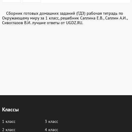
Сборник готовых домашних заданий (ГДЗ) рабочая тетрадь по
Окружающему миру за 1 класс, решебник Саплина Е.В., Саплин А.И.,
Сивоглазов В.И. лучшие ответы от UGDZ.RU.
Классы
1 класс
3 класс
2 класс
4 класс