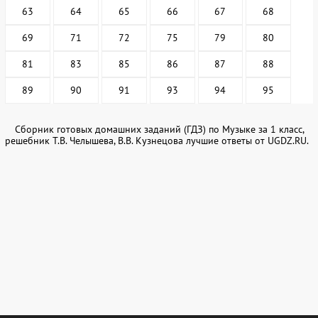
63
64
65
66
67
68
69
71
72
75
79
80
81
83
85
86
87
88
89
90
91
93
94
95
Сборник готовых домашних заданий (ГДЗ) по Музыке за 1 класс,
решебник Т.В. Челышева, В.В. Кузнецова лучшие ответы от UGDZ.RU.