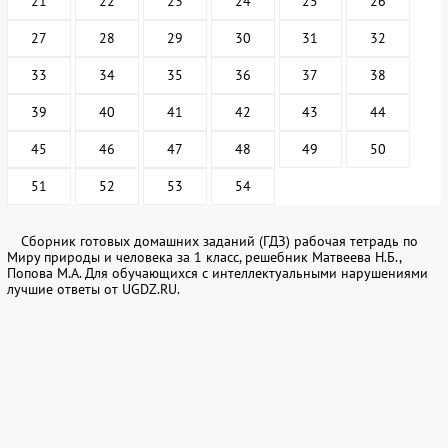
21
22
23
24
25
26
27
28
29
30
31
32
33
34
35
36
37
38
39
40
41
42
43
44
45
46
47
48
49
50
51
52
53
54
Сборник готовых домашних заданий (ГДЗ) рабочая тетрадь по
Миру природы и человека за 1 класс, решебник Матвеева Н.Б.,
Попова М.А. Для обучающихся с интеллектуальными нарушениями
лучшие ответы от UGDZ.RU.